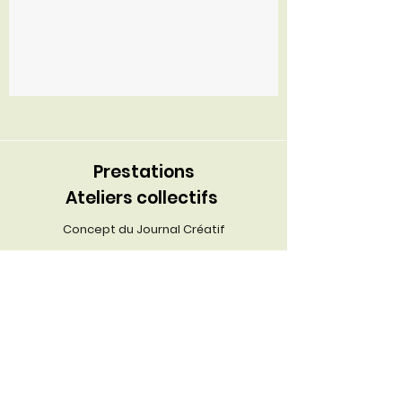
Prestations
Ateliers collectifs
Concept du Journal Créatif
Journal créatif en entreprise
Journal créatif pour les associations
Journal créatif
pour les collectivités
Journal créatif
en école supérieure
Ateliers organisés
à Nantes et Saint-