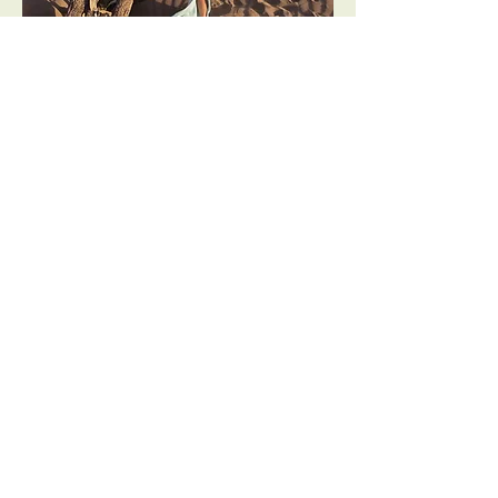
Anne-Laure
Educatrice Sportive et
praticienne bien-être
Elle vous accompagne pour
réveiller votre corps et
libérer votre esprit, dans
une parfaite harmonie entre
vitalité et lâcher-prise.