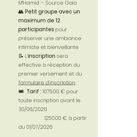
M’Hamid – Source Gaïa
👥
Petit groupe avec un
maximum de 12
participantes
pour
préserver une ambiance
intimiste et bienveillante
📝 L’
inscription
sera
effective à réception du
premier versement et du
formulaire d'inscription
.
🎟️
Tarif :
1075.00 €
pour
toute inscription avant le
30/06/2026
1250.00 € à partir
du 01/07/2026